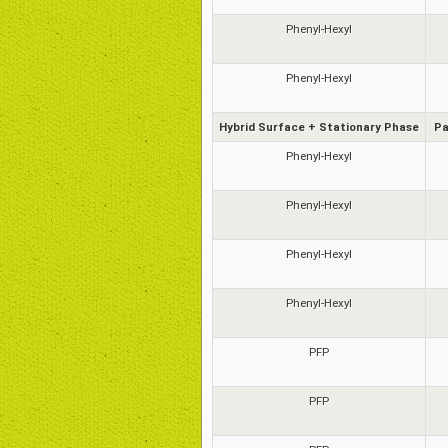
Phenyl-Hexyl
Phenyl-Hexyl
Hybrid Surface + Stationary Phase
Pa
Phenyl-Hexyl
Phenyl-Hexyl
Phenyl-Hexyl
Phenyl-Hexyl
PFP
PFP