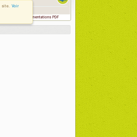
entation
 site.
Voir
échargez nos documentations PDF