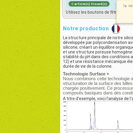
0
article(s) trouvé(s)
le m
Utilisez les boutons de filtrage pour
Notre production
La structure principale de notre sili
développée par polycondensation av
silicone, créant un équilibre organiq
et une structure poreuse homogène q
stabilité du pH dans des conditions 
12) et une résistance mécanique élev
durée de vie de la colonne.
Technologie Surface +
Nous combinons cette technologie a
structuration de la surface des bille
chargée positivement. Ce processus 
composés basiques dans des condit
A titre d'exemple, voici l'analyse de 