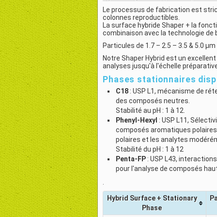
Le processus de fabrication est stri
colonnes reproductibles.
La surface hybride Shaper + la fonc
combinaison avec la technologie de
Particules de 1.7 – 2.5 – 3.5 & 5.0 µm
Notre Shaper Hybrid est un excellen
analyses jusqu'à l'échelle préparative
Phases stationnaires disp
C18
: USP L1, mécanisme de réte
des composés neutres.
Stabilité au pH : 1 à 12.
Phenyl-Hexyl
: USP L11, Sélectiv
composés aromatiques polaires
polaires et les analytes modéré
Stabilité du pH : 1 à 12
Penta-FP
: USP L43, interactions
pour l'analyse de composés hau
.
Hybrid Surface + Stationary
Pa
Phase