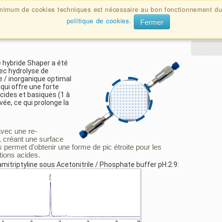
Docum
inimum de cookies techniques est nécessaire au bon fonctionnement du
politique de cookies
.
 trouver vos articles.
Fermer
Tél
ce hybride Shaper a été
ec hydrolyse de
ue / inorganique optimal
ui offre une forte
acides et basiques (1 à
ée, ce qui prolonge la
vec une re-
s, créant une surface
permet d'obtenir une forme de pic étroite pour les
ions acides.
l'amitriptyline sous Acetonitrile / Phosphate buffer pH:2.9: