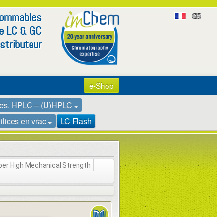
nsommables
LC
GC
e
&
stributeur
e-Shop
es. HPLC – (U)HPLC
ilices en vrac
LC Flash
er High Mechanical Strength