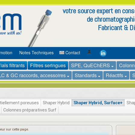
votre source expert en co
de chromatographi
Fabricant & Di
`
motion
Notes Techniques
Contact
ials filtrants
Filtres seringues
SPE, QuEChERS
Colonn
LC & GC raccords, accessoires
Standards
Réactifs
S
tiellement poreuses
Shaper Hybrid
Shaper Hybrid, Surface+
Shap
Colonnes préparatives Surf
teur sur cette page.