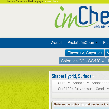
Menu -
Contenu -
Pied de page
accès direct
Accueil
Produits imChem
Pro
Flacons & Capsules
V
Colonnes GC - GC/MS
Shaper Hybrid, Surface+
Surf
Shaper
Shaper par
Surf 100Å fully porous
Coral
Note:
ne pas utiliser l'historique du naviga