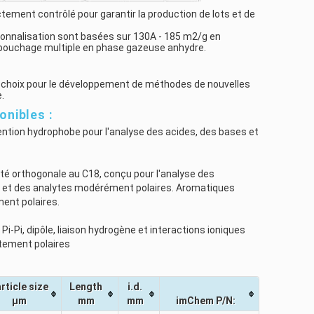
ctement contrôlé pour garantir la production de lots et de
tionnalisation sont basées sur 130A - 185 m2/g en
 bouchage multiple en phase gazeuse anhydre.
t choix pour le développement de méthodes de nouvelles
.
onibles :
ntion hydrophobe pour l'analyse des acides, des bases et
ité orthogonale au C18, conçu pour l'analyse des
 et des analytes modérément polaires. Aromatiques
ment polaires.
 Pi-Pi, dipôle, liaison hydrogène et interactions ioniques
tement polaires
rticle size
Length
i.d.
µm
mm
mm
imChem P/N: