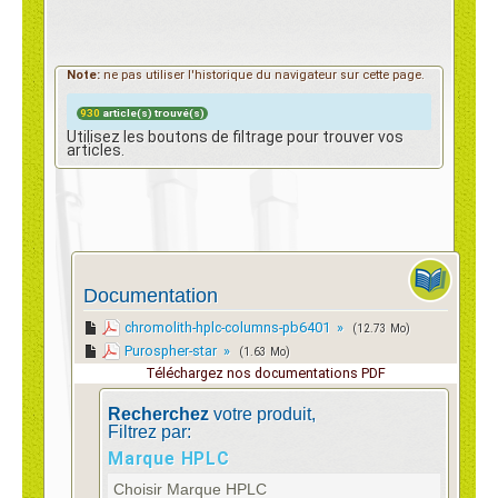
Contact
Note:
ne pas utiliser l'historique du navigateur sur cette page.
930
article(s) trouvé(s)
Utilisez les boutons de filtrage pour trouver vos
e-Shop
articles.
Documentation
chromolith-hplc-columns-pb6401 »
(12.73 Mo)
Purospher-star »
(1.63 Mo)
Téléchargez nos documentations PDF
Recherchez
votre produit,
Filtrez par:
Marque HPLC
Choisir Marque HPLC